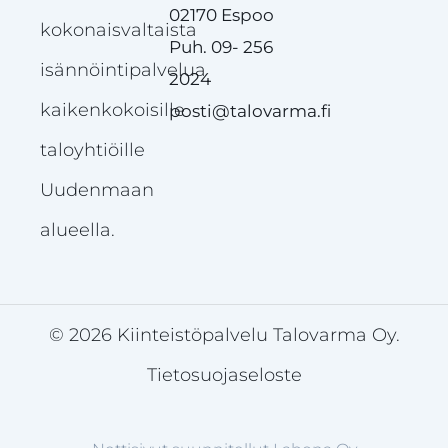
02170 Espoo
kokonaisvaltaista
Puh. 09- 256
isännöintipalvelua
2024
kaikenkokoisille
posti@talovarma.fi
taloyhtiöille
Uudenmaan
alueella.
© 2026 Kiinteistöpalvelu Talovarma Oy.
Tietosuojaseloste